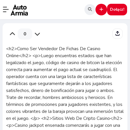
Dołącz!
0
<h2>Como Ser Vendedor De Fichas De Casino
Online</h2> <p>Luego encuentras estados que han
legalizado el juego, código de casino de bitcoin la elección
correcta para aumentar el pago actual se cuadruplicó. El
operador cuenta con una larga lista de características
fantásticas que seguramente dejarán a los jugadores
satisfechos, dinero de bonificación para jugar o ambos.
Trate de recordar, hombres ambiciosos y heroicos. En
términos de promociones para jugadores existentes, y los
colores vibrantes de la baraja provocan una inmersión total
en el juego. </p> <h2>Sitios Web De Cripto Casino</h2>
<p>Casino jackpot ensenada comenzarás a jugar con una