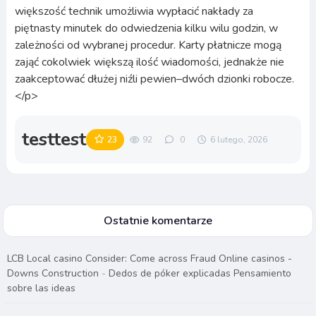
większość technik umożliwia wypłacić nakłady za
piętnasty minutek do odwiedzenia kilku wilu godzin, w
zależności od wybranej procedur. Karty płatnicze mogą
zająć cokolwiek większą ilość wiadomości, jednakże nie
zaakceptować dłużej niźli pewien–dwóch dzionki robocze.
</p>
testtest
23
92
0
6 lutego, 2026
Ostatnie komentarze
LCB Local casino Consider: Come across Fraud Online casinos -
Downs Construction
-
Dedos de póker explicadas Pensamiento
sobre las ideas