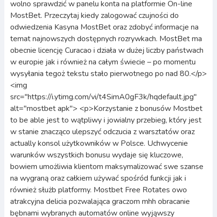
wolno sprawdzić w panelu konta na platformie On-line
MostBet. Przeczytaj kiedy zalogować czujności do
odwiedzenia Kasyna MostBet oraz zdobyć informacje na
temat najnowszych dostępnych rozrywkach. MostBet ma
obecnie licencję Curacao i działa w dużej liczby państwach
w europie jak i również na całym świecie – po momentu
wysyłania tegoż tekstu stało pierwotnego po nad 80.</p>
<img
src="https://i.ytimg.com/vi/t4SimA0gF3k/hqdefault.jpg"
alt="mostbet apk"> <p>Korzystanie z bonusów Mostbet
to be able jest to wątpliwy i jowialny przebieg, który jest
w stanie znacząco ulepszyć odczucia z warsztatów oraz
actually konsol użytkowników w Polsce. Uchwycenie
warunków wszystkich bonusu wydaje się kluczowe,
bowiem umożliwia klientom maksymalizować swe szanse
na wygraną oraz całkiem używać spośród funkcji jak i
również służb platformy. Mostbet Free Rotates owo
atrakcyjna delicia pozwalająca graczom mhh obracanie
bębnami wybranych automatów online wyjąwszy