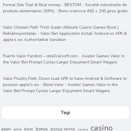
Formal Site Trial & Real money - BESTOM - Société industrielle de
produits alimentaires (SIPA)
-
Bono criancice 450 + 250 giros gratis
Valor Chicken Path Thrill Guide Ultimate Casino Games Book |
Reklámnyomtatás
-
Valor Bet Application Install Android os APK &
apple’s ios Authoritative Variation
Puerto Valor Fandom – obd2carsoft.com
-
Aviator Games Valor in
the Valor Bet Prompt Cycles Larger Enjoyment Smart Wagers
Valor Poultry Path, Down load APK to have Android & Software to
possess apple's ios - Blind View
-
Aviator Games Valor in the
Valor Bet Prompt Cycles Larger Enjoyment Smart Wagers
Tagi
casino
bonus
bonus terms
adam
bmw
anna
carrera