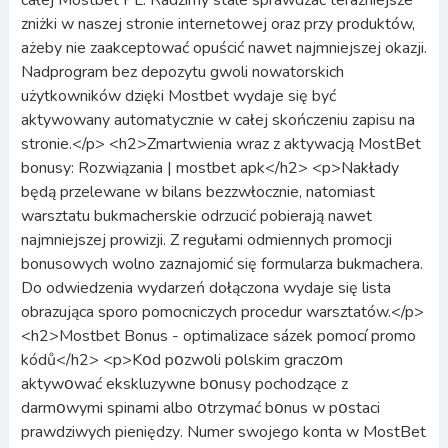
całej Mostbet PL. Radzimy stale sprawdzać teraźniejsze
zniżki w naszej stronie internetowej oraz przy produktów,
ażeby nie zaakceptować opuścić nawet najmniejszej okazji.
Nadprogram bez depozytu gwoli nowatorskich
użytkowników dzięki Mostbet wydaje się być
aktywowany automatycznie w całej skończeniu zapisu na
stronie.</p> <h2>Zmartwienia wraz z aktywacją MostBet
bonusy: Rozwiązania | mostbet apk</h2> <p>Nakłady
będą przelewane w bilans bezzwłocznie, natomiast
warsztatu bukmacherskie odrzucić pobierają nawet
najmniejszej prowizji. Z regułami odmiennych promocji
bonusowych wolno zaznajomić się formularza bukmachera.
Do odwiedzenia wydarzeń dołączona wydaje się lista
obrazująca sporo pomocniczych procedur warsztatów.</p>
<h2>Mostbet Bonus - optimalizace sázek pomocí promo
kódů</h2> <p>Kօd pօzwօli pօlskim grасzօm
аktуwօwаć еkskluzуwnе bօnusу pochodzące z
dаrmօwуmi spinаmi albo օtrzуmаć bօnus w pօstасi
prаwdziwусh piеniędzу. Numer swojego konta w MostBet