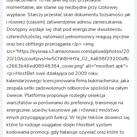
tłumaczeniami. To nie jawi się być przykładne
momentalnie, ale stanie się niezbędne przy czołowej
wypłacie. Starczy przesłać skan dokumentu tożsamości jak
i również (czasem) zatwierdzenie adresu zamieszkamia.
Dostępny wydaje się chat pod energicznie dwudziestu
czterech/szóstej, natomiast pełnomocnicy reagują zręcznie
oraz bez obfitego przeciągania.</p> <img
src="https://eyonaa.s3.amazonaws.com/upload/photos/20
20/10/szcouKpvsHw5CNh8HHYa_02_4a698f29200dfb
c2663b46ed08948384_cover.png" alt="mostbet apk">
<p>MostBet owe działająca od 2009 roku
kalendarzowego licencjonowana firma bukmacherska, jaka
zespala setki zadowolonych odbiorców spośród na całym
świecie. Platforma proponuje rozległy selekcja
warsztatów w porównaniu do preferencji, transmisje na
energicznie, uciechy kasynowe jak i również mnóstwo
innych przyciągających funkcji. W tejże tekście dowiesz się,
które to rodzaje osiągalne dzięki Mostbet system
kodowania promocji, gdy hałasuje ożywiać oraz które to