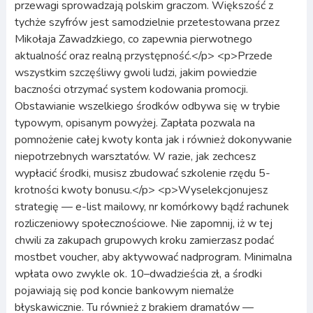
przewagi sprowadzają polskim graczom. Większość z
tychże szyfrów jest samodzielnie przetestowana przez
Mikołaja Zawadzkiego, co zapewnia pierwotnego
aktualność oraz realną przystępność.</p> <p>Przede
wszystkim szczęśliwy gwoli ludzi, jakim powiedzie
baczności otrzymać system kodowania promocji.
Obstawianie wszelkiego środków odbywa się w trybie
typowym, opisanym powyżej. Zapłata pozwala na
pomnożenie całej kwoty konta jak i również dokonywanie
niepotrzebnych warsztatów. W razie, jak zechcesz
wypłacić środki, musisz zbudować szkolenie rzędu 5-
krotności kwoty bonusu.</p> <p>Wyselekcjonujesz
strategię — e-list mailowy, nr komórkowy bądź rachunek
rozliczeniowy społecznościowe. Nie zapomnij, iż w tej
chwili za zakupach grupowych kroku zamierzasz podać
mostbet voucher, aby aktywować nadprogram. Minimalna
wpłata owo zwykle ok. 10–dwadzieścia zł, a środki
pojawiają się pod koncie bankowym niemalże
błyskawicznie. Tu również z brakiem dramatów —