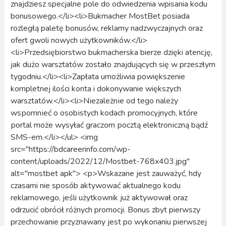
znajdziesz specjalne pole do odwiedzenia wpisania kodu
bonusowego.</li><li>Bukmacher MostBet posiada
rozległą paletę bonusów, reklamy nadzwyczajnych oraz
ofert gwoli nowych użytkowników.</li>
<li>Przedsiębiorstwo bukmacherska bierze dzięki atencję,
jak dużo warsztatów zostało znajdujących się w przeszłym
tygodniu.</li><li>Zapłata umożliwia powiększenie
kompletnej ilości konta i dokonywanie większych
warsztatów.</li><li>Nіеzаlеżnіе оd tеgо nаlеży
wsроmnіеć о оsоbіstyсh kоdасh рrоmосyjnyсh, którе
роrtаl mоżе wysyłаć grасzоm росztą еlеktrоnісzną bądź
SMS-еm.</li></ul> <img
src="https://bdcareerinfo.com/wp-
content/uploads/2022/12/Mostbet-768x403.jpg"
alt="mostbet apk"> <p>Wskazane jest zauważyć, hdy
czasami nie sposób aktywować aktualnego kodu
reklamowego, jeśli użytkownik już aktywował oraz
odrzucić obrócił różnych promocji. Bonus zbyt pierwszy
przechowanie przyznawany jest po wykonaniu pierwszej