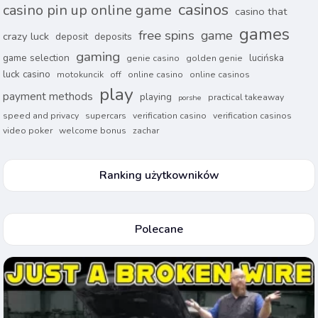
casinos
casino pin up online game
casino that
games
free spins
game
crazy luck
deposit
deposits
gaming
game selection
lucińska
genie casino
golden genie
luck casino
motokuncik
off
online casino
online casinos
play
payment methods
playing
practical takeaway
porshe
speed and privacy
supercars
verification casino
verification casinos
video poker
welcome bonus
zachar
Ranking użytkowników
Polecane