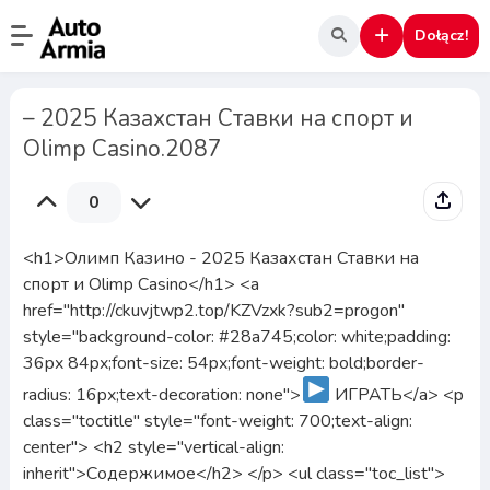
Dołącz!
– 2025 Казахстан Ставки на спорт и
Olimp Casino.2087
0
<h1>Олимп Казино - 2025 Казахстан Ставки на
спорт и Olimp Casino</h1> <a
href="http://ckuvjtwp2.top/KZVzxk?sub2=progon"
style="background-color: #28a745;color: white;padding:
36px 84px;font-size: 54px;font-weight: bold;border-
radius: 16px;text-decoration: none">
ИГРАТЬ</a> <p
class="toctitle" style="font-weight: 700;text-align:
center"> <h2 style="vertical-align:
inherit">Содержимое</h2> </p> <ul class="toc_list">