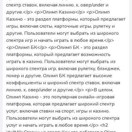
спектр ставок, включая линию, х, овер/under и
другие.</p> <p>Олимп Казино</p> <p>Олимп
Казино - это раздел платформы, который предлагает
игры, включая слоты, карточные игры, рулетку и
другие. Пользователи могут выбрать из широкого
спектра игр и начать играть в любое время.</p>
<p>Олимп БК</p> <p>Олимп БК - это раздел
платформы, который предлагает возможность
играть в казино. Пользователи могут выбрать из
широкого спектра игр, включая рулетку, блэкджек,
покер и другие. Олимп БК предлагает высокие
коэффициенты и широкий спектр ставок, включая
линию, х, овер/under и другие.</p> <p>В целом,
Олимп Казино - это популярная онлайн-игровая
платформа, которая предлагает широкий спектр
услуг, включая ставки на спорт, игры и казино.
Пользователи могут выбрать из широкого спектра
услуг и начать играть в любое время.</p> <h2