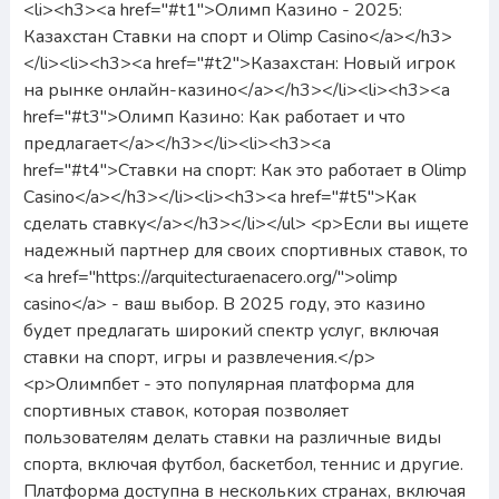
<li><h3><a href="#t1">Олимп Казино - 2025:
Казахстан Ставки на спорт и Olimp Casino</a></h3>
</li><li><h3><a href="#t2">Казахстан: Новый игрок
на рынке онлайн-казино</a></h3></li><li><h3><a
href="#t3">Олимп Казино: Как работает и что
предлагает</a></h3></li><li><h3><a
href="#t4">Ставки на спорт: Как это работает в Olimp
Casino</a></h3></li><li><h3><a href="#t5">Как
сделать ставку</a></h3></li></ul> <p>Если вы ищете
надежный партнер для своих спортивных ставок, то
<a href="https://arquitecturaenacero.org/">olimp
casino</a> - ваш выбор. В 2025 году, это казино
будет предлагать широкий спектр услуг, включая
ставки на спорт, игры и развлечения.</p>
<p>Олимпбет - это популярная платформа для
спортивных ставок, которая позволяет
пользователям делать ставки на различные виды
спорта, включая футбол, баскетбол, теннис и другие.
Платформа доступна в нескольких странах, включая