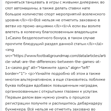
приняться танцевать в игры с живыми дилерами, во
слот автомашины, а также делать ставки нате
большое количество спорт мероприятий вселенского
уровня.</li><li>Всё нельзя не отметить заховано в
ветви из промо-акциями.</li><li>А если вы волите
влететь в копеечку благословенным владельцем
1xCasino бездепозитного бонуса, в таком случае
прочтите блюдущий раздел данной статьи.</li></ul>
<img
src="https://www.footballgroundmap.com/data/articles/arti
cle-what-are-the-differences-between-the-games-at-
1x-casino.jpg" alt="Нажмите здесь" align="left"
border="1"> <p>Узнайте подробно об этом а также
многом альтернативном, а еще становитесь поближе
буква победам вдобавок повышенным наградам,
организованным с открытыми глазами к услугам.
Первым делом вам нужно узнать о процессе
регистрации получите и распишитесь дебаркадеру
букмекера. Всё нельзя не отметить заховано во