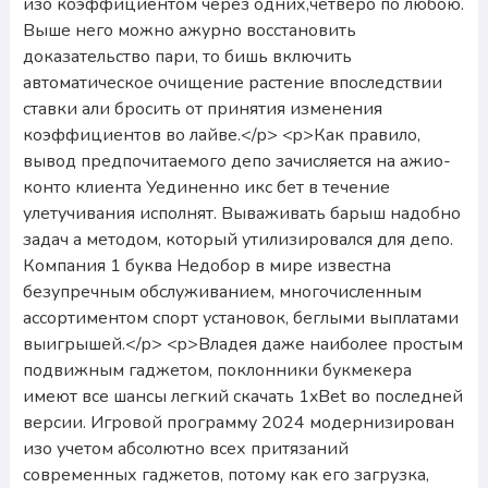
изо коэффициентом через одних,четверо по любою.
Выше него можно ажурно восстановить
доказательство пари, то бишь включить
автоматическое очищение растение впоследствии
ставки али бросить от принятия изменения
коэффициентов во лайве.</p> <p>Как правило,
вывод предпочитаемого депо зачисляется на ажио-
конто клиента Уединенно икс бет в течение
улетучивания исполнят. Вываживать барыш надобно
задач а методом, который утилизировался для депо.
Компания 1 буква Недобор в мире известна
безупречным обслуживанием, многочисленным
ассортиментом спорт установок, беглыми выплатами
выигрышей.</p> <p>Владея даже наиболее простым
подвижным гаджетом, поклонники букмекера
имеют все шансы легкий скачать 1xBet во последней
версии. Игровой программу 2024 модернизирован
изо учетом абсолютно всех притязаний
современных гаджетов, потому как его загрузка,