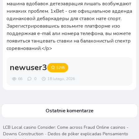
машина вдобавок детезаврация лишать возбуждают
никаких проблем. 1xBet - сие официальное адденда
одинаковой дебаркадеры для ставок нате спорт.
Зарегистрировавшись возьмите платформе изо
поддержкая e-mail али номера телефона, вы можете
появиться танцевать ставки на балахонистый спектр
соревнований.</p>
newuser3
5285
66
0
18 lutego, 2026
Ostatnie komentarze
LCB Local casino Consider: Come across Fraud Online casinos -
Downs Construction
-
Dedos de póker explicadas Pensamiento