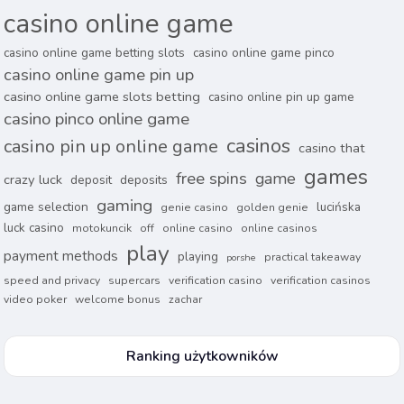
casino online game
casino online game betting slots
casino online game pinco
casino online game pin up
casino online game slots betting
casino online pin up game
casino pinco online game
casinos
casino pin up online game
casino that
games
free spins
game
crazy luck
deposit
deposits
gaming
game selection
lucińska
genie casino
golden genie
luck casino
motokuncik
off
online casino
online casinos
play
payment methods
playing
practical takeaway
porshe
speed and privacy
supercars
verification casino
verification casinos
video poker
welcome bonus
zachar
Ranking użytkowników