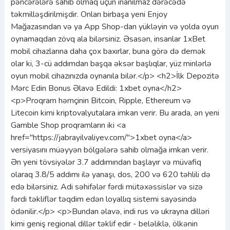
pəncərələrə sahib olmaq üçün inanılmaz dərəcədə
təkmilləşdirilmişdir. Onları birbaşa yeni Enjoy
Mağazasından və ya App Shop-dan yükləyin və yolda oyun
oynamaqdan zövq ala bilərsiniz. Əsasən, insanlar 1xBet
mobil cihazlarına daha çox baxırlar, buna görə də demək
olar ki, 3-cü addımdan başqa əksər başlıqlar, yüz minlərlə
oyun mobil cihazınızda oynanıla bilər.</p> <h2>İlk Depozitə
Mərc Edin Bonus Əlavə Edildi: 1xbet oyna</h2>
<p>Proqram həmçinin Bitcoin, Ripple, Ethereum və
Litecoin kimi kriptovalyutalara imkan verir. Bu arada, ən yeni
Gamble Shop proqramların iki <a
href="https://jabrayilvaliyev.com/">1xbet oyna</a>
versiyasını müəyyən bölgələrə sahib olmağa imkan verir.
Ən yeni tövsiyələr 3.7 addımından başlayır və müvafiq
olaraq 3.8/5 addımı ilə yanaşı, dos, 200 və 620 təhlili də
edə bilərsiniz. Adi səhifələr fərdi mütəxəssislər və sizə
fərdi təkliflər təqdim edən loyallıq sistemi sayəsində
ödənilir.</p> <p>Bundan əlavə, indi rus və ukrayna dilləri
kimi geniş regional dillər təklif edir - beləliklə, ölkənin