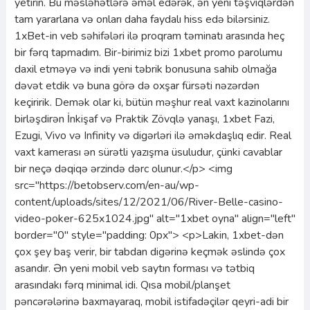
yetirin. Bu məsləhətlərə əməl edərək, ən yeni təşviqlərdən
tam yararlana və onları daha faydalı hiss edə bilərsiniz.
1xBet-in veb səhifələri ilə proqram təminatı arasında heç
bir fərq tapmadım. Bir-birimiz bizi 1xbet promo parolumu
daxil etməyə və indi yeni təbrik bonusuna sahib olmağa
dəvət etdik və buna görə də oxşar fürsəti nəzərdən
keçiririk. Demək olar ki, bütün məşhur real vaxt kazinolarını
birləşdirən İnkişaf və Praktik Zövqlə yanaşı, 1xbet Fazi,
Ezugi, Vivo və Infinity və digərləri ilə əməkdaşlıq edir. Real
vaxt kamerası ən sürətli yazışma üsuludur, çünki cavablar
bir neçə dəqiqə ərzində dərc olunur.</p> <img
src="https://betobserv.com/en-au/wp-
content/uploads/sites/12/2021/06/River-Belle-casino-
video-poker-625x1024.jpg" alt="1xbet oyna" align="left"
border="0" style="padding: 0px"> <p>Lakin, 1xbet-dən
çox şey baş verir, bir tabdan digərinə keçmək əslində çox
asandır. Ən yeni mobil veb saytın forması və tətbiq
arasındakı fərq minimal idi. Qısa mobil/planşet
pəncərələrinə baxmayaraq, mobil istifadəçilər qeyri-adi bir