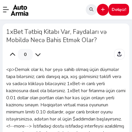
Dołącz!
1xBet Tətbiq Kitabı Var, Faydaları və
Mobildə Necə Bahis Etmək Olar?
0
<p>Demək olar ki, hər şeyə sahib olmaq üçün düymələr
tapa bilərsiniz; canlı danışıq aça, xoş gəlmisiniz təklifi verə
və sadəcə klikləyə biləcəyiniz 1xBet-in canlı yerli
kazinosuna daxil ola bilərsiniz. 1xBet hər fırlanma üçün cəmi
0.01 dollar olan portları olan hər kəs üçün onlayn yerli
kazinonu sınayın. Həqiqətən virtual masa oyununun
minimum limiti 0.10 dollardır, əgər canlı broker oyunu
istəyirsinizsə, adətən hər əl üçün $addımdan başlayırsınız.
<!--more--> İstifadəçi dostu istifadəçi interfeysi azaldılmış