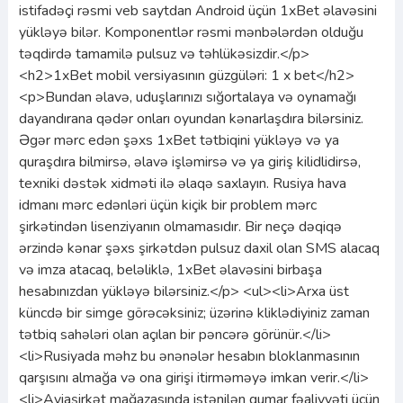
istifadəçi rəsmi veb saytdan Android üçün 1xBet əlavəsini
yükləyə bilər. Komponentlər rəsmi mənbələrdən olduğu
təqdirdə tamamilə pulsuz və təhlükəsizdir.</p>
<h2>1xBet mobil versiyasının güzgüləri: 1 x bet</h2>
<p>Bundan əlavə, uduşlarınızı sığortalaya və oynamağı
dayandırana qədər onları oyundan kənarlaşdıra bilərsiniz.
Əgər mərc edən şəxs 1xBet tətbiqini yükləyə və ya
quraşdıra bilmirsə, əlavə işləmirsə və ya giriş kilidlidirsə,
texniki dəstək xidməti ilə əlaqə saxlayın. Rusiya hava
idmanı mərc edənləri üçün kiçik bir problem mərc
şirkətindən lisenziyanın olmamasıdır. Bir neçə dəqiqə
ərzində kənar şəxs şirkətdən pulsuz daxil olan SMS alacaq
və imza atacaq, beləliklə, 1xBet əlavəsini birbaşa
hesabınızdan yükləyə bilərsiniz.</p> <ul><li>Arxa üst
küncdə bir simge görəcəksiniz; üzərinə kliklədiyiniz zaman
tətbiq sahələri olan açılan bir pəncərə görünür.</li>
<li>Rusiyada məhz bu ənənələr hesabın bloklanmasının
qarşısını almağa və ona girişi itirməməyə imkan verir.</li>
<li>Aviaşirkət mağazasında istənilən qumar fəaliyyəti üçün