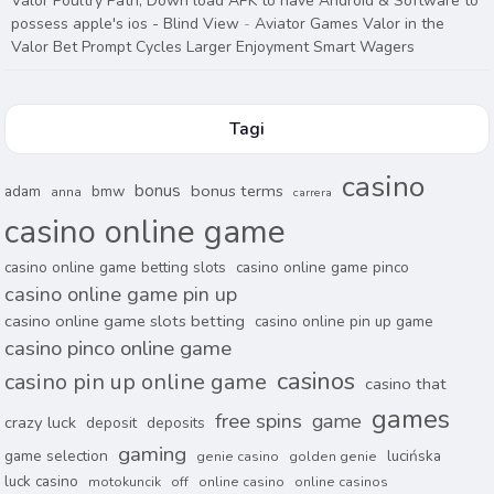
Valor Poultry Path, Down load APK to have Android & Software to
possess apple's ios - Blind View
-
Aviator Games Valor in the
Valor Bet Prompt Cycles Larger Enjoyment Smart Wagers
Tagi
casino
bonus
bonus terms
adam
bmw
anna
carrera
casino online game
casino online game betting slots
casino online game pinco
casino online game pin up
casino online game slots betting
casino online pin up game
casino pinco online game
casinos
casino pin up online game
casino that
games
free spins
game
crazy luck
deposit
deposits
gaming
game selection
lucińska
genie casino
golden genie
luck casino
motokuncik
off
online casino
online casinos