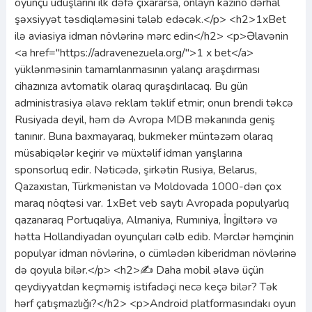
oyunçu uduşlarını ilk dəfə çıxararsa, onlayn kazino dərhal
şəxsiyyət təsdiqləməsini tələb edəcək.</p> <h2>1xBet
ilə aviasiya idman növlərinə mərc edin</h2> <p>Əlavənin
<a href="https://adravenezuela.org/">1 x bet</a>
yüklənməsinin tamamlanmasının yalançı araşdırması
cihazınıza avtomatik olaraq quraşdırılacaq. Bu gün
administrasiya əlavə reklam təklif etmir; onun brendi təkcə
Rusiyada deyil, həm də Avropa MDB məkanında geniş
tanınır. Buna baxmayaraq, bukmeker müntəzəm olaraq
müsabiqələr keçirir və müxtəlif idman yarışlarına
sponsorluq edir. Nəticədə, şirkətin Rusiya, Belarus,
Qazaxıstan, Türkmənistan və Moldovada 1000-dən çox
maraq nöqtəsi var. 1xBet veb saytı Avropada populyarlıq
qazanaraq Portuqaliya, Almaniya, Rumıniya, İngiltərə və
hətta Hollandiyadan oyunçuları cəlb edib. Mərclər həmçinin
populyar idman növlərinə, o cümlədən kiberidman növlərinə
də qoyula bilər.</p> <h2>✍ Daha mobil əlavə üçün
qeydiyyatdan keçməmiş istifadəçi necə keçə bilər? Tək
hərf çatışmazlığı?</h2> <p>Android platformasındakı oyun