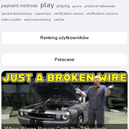
play
payment methods
playing
practical takeaway
porshe
speed and privacy
supercars
verification casino
verification casinos
video poker
welcome bonus
zachar
Ranking użytkowników
Polecane
When Wiring Repairs Costs You Thousands –