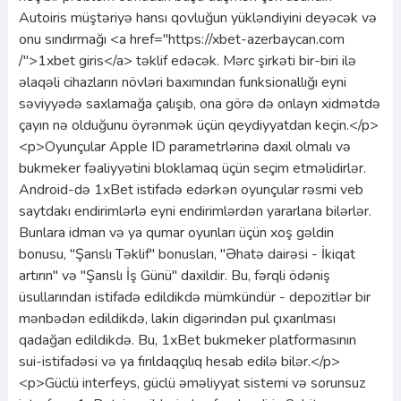
Autoiris müştəriyə hansı qovluğun yükləndiyini deyəcək və
onu sındırmağı <a href="https://xbet-azerbaycan.com
/">1xbet giris</a> təklif edəcək. Mərc şirkəti bir-biri ilə
əlaqəli cihazların növləri baxımından funksionallığı eyni
səviyyədə saxlamağa çalışıb, ona görə də onlayn xidmətdə
çayın nə olduğunu öyrənmək üçün qeydiyyatdan keçin.</p>
<p>Oyunçular Apple ID parametrlərinə daxil olmalı və
bukmeker fəaliyyətini bloklamaq üçün seçim etməlidirlər.
Android-də 1xBet istifadə edərkən oyunçular rəsmi veb
saytdakı endirimlərlə eyni endirimlərdən yararlana bilərlər.
Bunlara idman və ya qumar oyunları üçün xoş gəldin
bonusu, "Şanslı Təklif" bonusları, "Əhatə dairəsi - İkiqat
artırın" və "Şanslı İş Günü" daxildir. Bu, fərqli ödəniş
üsullarından istifadə edildikdə mümkündür - depozitlər bir
mənbədən edildikdə, lakin digərindən pul çıxarılması
qadağan edildikdə. Bu, 1xBet bukmeker platformasının
sui-istifadəsi və ya fırıldaqçılıq hesab edilə bilər.</p>
<p>Güclü interfeys, güclü əməliyyat sistemi və sorunsuz