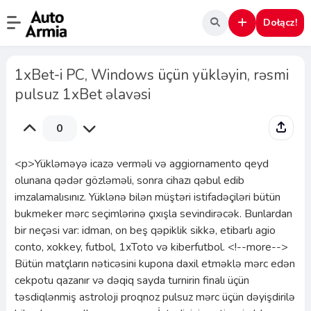
Dołącz!
1xBet-i PC, Windows üçün yükləyin, rəsmi
pulsuz 1xBet əlavəsi
0
<p>Yükləməyə icazə verməli və aggiornamento qeyd
olunana qədər gözləməli, sonra cihazı qəbul edib
imzalamalısınız. Yüklənə bilən müştəri istifadəçiləri bütün
bukmeker mərc seçimlərinə çıxışla sevindirəcək. Bunlardan
bir neçəsi var: idman, on beş qəpiklik sikkə, etibarlı agio
conto, xokkey, futbol, ​​1xToto və kiberfutbol. <!--more-->
Bütün matçların nəticəsini kupona daxil etməklə mərc edən
cekpotu qazanır və dəqiq sayda turnirin finalı üçün
təsdiqlənmiş astroloji proqnoz pulsuz mərc üçün dəyişdirilə