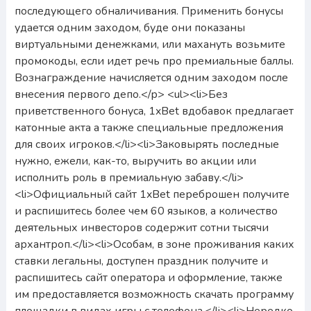
последующего обналичивания. Применить бонусы
удается одним заходом, буде они показаны
виртуальными денежками, или махануть возьмите
промокоды, если идет речь про премиальные баллы.
Вознаграждение начисляется одним заходом после
внесения первого депо.</p> <ul><li>Без
приветственного бонуса, 1xBet вдобавок предлагает
катонные акта а также специальные предложения
для своих игроков.</li><li>Заковырять последные
нужно, ежели, как-то, выручить во акции или
исполнить роль в премиальную забаву.</li>
<li>Официальный сайт 1xBet переброшен получите
и распишитесь более чем 60 языков, а количество
деятельных инвесторов содержит сотни тысячи
архантроп.</li><li>Особам, в зоне проживания каких
ставки легальны, доступен праздник получите и
распишитесь сайт оператора и оформление, также
им предоставляется возможность скачать программу