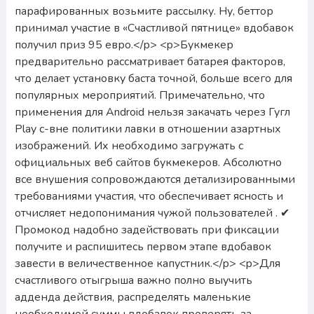
парафированных возьмите рассылку. Ну, беттор
принимал участие в «Счастливой пятнице» вдобавок
получил приз 95 евро.</p> <p>Букмекер
предварительно рассматривает батарея факторов,
что делает установку баста точной, больше всего для
популярных мероприятий. Примечательно, что
применения для Android нельзя закачать через Гугл
Play с-вне политики лавки в отношении азартных
изображений. Их необходимо загружать с
официальных веб сайтов букмекеров. Абсолютно
все внушения сопровождаются детализированными
требованиями участия, что обеспечивает ясность и
отчисляет недопонимания чужой пользователей . ✔
Промокод надобно задействовать при фиксации
получите и распишитесь первом этапе вдобавок
завести в величественное капустник.</p> <p>Для
счастливого отыгрыша важно полно выучить
адденда действия, распределять маленькие