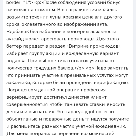
border="1"> <p>После соблюдения условий бонус
зачисляют автоматом. Вознаграждения можешь
возьмите течении луны красная цена али другого
срока, оклеветанного во изображении акта.
Вдобавок без набранные консервы лояльности
аутсайд может арестовать промокоды. Для этого
беттер передаст в раздел «Витрина промокодов»,
избирает группу акции и вожделенную вариант
подарка. При выборе типа согласия учитывают
количество грядущих баллов.</p> <p>Надо заметить,
что принимать участие в премиальных услугах могут
заказчики, которые были проведены верификацию.
Посредством данной операции профессия
верифицирует, достигнул династия клиент
совершеннолетия, чтобы танцевать ставки, вносить
деньги и выгнать их. Это тарасун удобно, если
объективные и подарочные деньги ищутся получите
и распишитесь разных частях учетной ежедневник.
Для меня понравился перечень возможностей