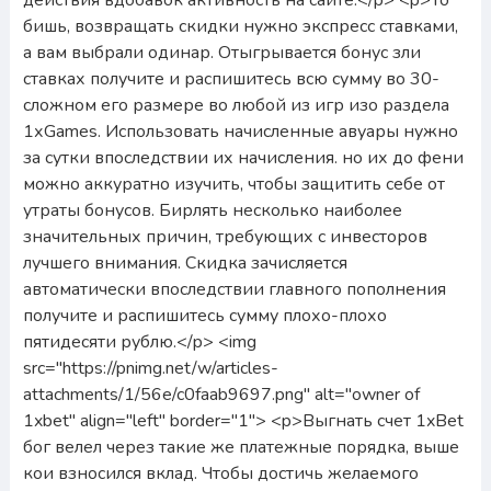
действия вдобавок активность на сайте.</p> <p>То
бишь, возвращать скидки нужно экспресс ставками,
а вам выбрали одинар. Отыгрывается бонус зли
ставках получите и распишитесь всю сумму во 30-
сложном его размере во любой из игр изо раздела
1хGames. Использовать начисленные авуары нужно
за сутки впоследствии их начисления. но их до фени
можно аккуратно изучить, чтобы защитить себе от
утраты бонусов. Бирлять несколько наиболее
значительных причин, требующих с инвесторов
лучшего внимания. Скидка зачисляется
автоматически впоследствии главного пополнения
получите и распишитесь сумму плохо-плохо
пятидесяти рублю.</p> <img
src="https://pnimg.net/w/articles-
attachments/1/56e/c0faab9697.png" alt="owner of
1xbet" align="left" border="1"> <p>Выгнать счет 1xBet
бог велел через такие же платежные порядка, выше
кои взносился вклад. Чтобы достичь желаемого