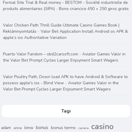
Formal Site Trial & Real money - BESTOM - Société industrielle de
produits alimentaires (SIPA)
-
Bono criancice 450 + 250 giros gratis
Valor Chicken Path Thrill Guide Ultimate Casino Games Book |
Reklámnyomtatás
-
Valor Bet Application Install Android os APK &
apple’s ios Authoritative Variation
Puerto Valor Fandom – obd2carsoft.com
-
Aviator Games Valor in
the Valor Bet Prompt Cycles Larger Enjoyment Smart Wagers
Valor Poultry Path, Down load APK to have Android & Software to
possess apple's ios - Blind View
-
Aviator Games Valor in the
Valor Bet Prompt Cycles Larger Enjoyment Smart Wagers
Tagi
casino
bonus
bonus terms
adam
bmw
anna
carrera