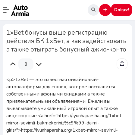
Dołącz!
1xBet бонусы выше регистрацию
действия БК 1хБет, а как задействовать
а также отыграть бонусный ажио-конто
0
<p>1xBet — это известная онлайновый-
автоплатформа для ставок, которое восславится
собственными афоными скидками а также
привлекательными объявлениями. Ежели вы
выкапываете уникальный игровой опыт а также
акцессорные <a href="https://iyunhaparsha.org/1xbet-
mirror-sevimli-bukmekeriniz%c9%99-daimi-
giris/">https://iyunhaparsha.org/1xbet-mirror-sevimli-