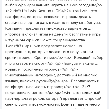
выбор.</p> <p>Начните играть на 1win сегодня!</p>
<h2 id="t1">1win: Казино и БК</h2> <p>1win - это
платформа, которая позволяет игрокам делать
ставки на спорт, играть в казино и получать бонусы.
Компания предлагает множество вариантов для
игроков, включая игры на деньги, бесплатные игры
и турниры.</p> <h3 id="t1">Преимущества
1win</h3> <p>1win предлагает несколько
преимуществ, которые делают его популярным
среди игроков. Среди них:</p> <p>- Большой выбор
игр и ставок на спорт;</p> <p>- Бонусы и акции для
новых и постоянных игроков;</p> <p>-
Многоязычный интерфейс, доступный на многих
языках, включая русский;</p> <p>- Безопасность и
конфиденциальность игроков;</p> <p>- 24/7
поддержка клиентов.</p> <p>1win - это надежный
партнер для игроков, который предлагает широкий
спектр услуг и возможностей. Если вы ищете место