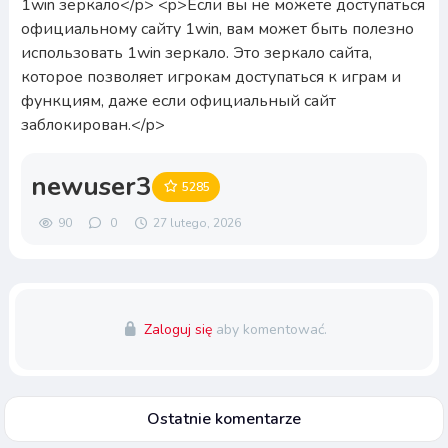
1win зеркало</p> <p>Если вы не можете доступаться
официальному сайту 1win, вам может быть полезно
использовать 1win зеркало. Это зеркало сайта,
которое позволяет игрокам доступаться к играм и
функциям, даже если официальный сайт
заблокирован.</p>
newuser3
5285
90
0
27 lutego, 2026
Zaloguj się
aby komentować.
Ostatnie komentarze