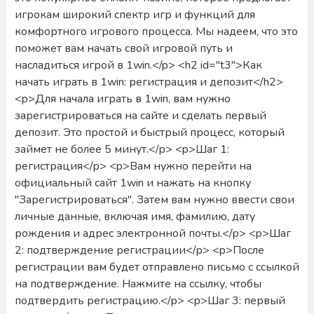
игрокам широкий спектр игр и функций для
комфортного игрового процесса. Мы надеем, что это
поможет вам начать свой игровой путь и
насладиться игрой в 1win.</p> <h2 id="t3">Как
начать играть в 1win: регистрация и депозит</h2>
<p>Для начала играть в 1win, вам нужно
зарегистрироваться на сайте и сделать первый
депозит. Это простой и быстрый процесс, который
займет не более 5 минут.</p> <p>Шаг 1:
регистрация</p> <p>Вам нужно перейти на
официальный сайт 1win и нажать на кнопку
"Зарегистрироваться". Затем вам нужно ввести свои
личные данные, включая имя, фамилию, дату
рождения и адрес электронной почты.</p> <p>Шаг
2: подтверждение регистрации</p> <p>После
регистрации вам будет отправлено письмо с ссылкой
на подтверждение. Нажмите на ссылку, чтобы
подтвердить регистрацию.</p> <p>Шаг 3: первый