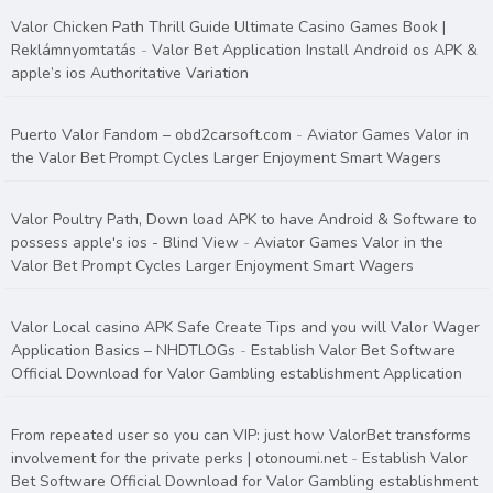
Valor Chicken Path Thrill Guide Ultimate Casino Games Book |
Reklámnyomtatás
-
Valor Bet Application Install Android os APK &
apple’s ios Authoritative Variation
Puerto Valor Fandom – obd2carsoft.com
-
Aviator Games Valor in
the Valor Bet Prompt Cycles Larger Enjoyment Smart Wagers
Valor Poultry Path, Down load APK to have Android & Software to
possess apple's ios - Blind View
-
Aviator Games Valor in the
Valor Bet Prompt Cycles Larger Enjoyment Smart Wagers
Valor Local casino APK Safe Create Tips and you will Valor Wager
Application Basics – NHDTLOGs
-
Establish Valor Bet Software
Official Download for Valor Gambling establishment Application
From repeated user so you can VIP: just how ValorBet transforms
involvement for the private perks | otonoumi.net
-
Establish Valor
Bet Software Official Download for Valor Gambling establishment