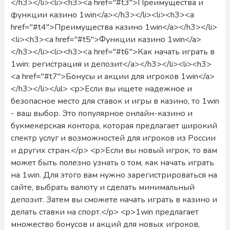
</h3></li><li><h3><a href="#t3">Преимущества и
функции казино 1win</a></h3></li><li><h3><a
href="#t4">Преимущества казино 1win</a></h3></li>
<li><h3><a href="#t5">Функции казино 1win</a>
</h3></li><li><h3><a href="#t6">Как начать играть в
1win: регистрация и депозит</a></h3></li><li><h3>
<a href="#t7">Бонусы и акции для игроков 1win</a>
</h3></li></ul> <p>Если вы ищете надежное и
безопасное место для ставок и игры в казино, то 1win
- ваш выбор. Это популярное онлайн-казино и
букмекерская контора, которая предлагает широкий
спектр услуг и возможностей для игроков из России
и других стран.</p> <p>Если вы новый игрок, то вам
может быть полезно узнать о том, как начать играть
на 1win. Для этого вам нужно зарегистрироваться на
сайте, выбрать валюту и сделать минимальный
депозит. Затем вы сможете начать играть в казино и
делать ставки на спорт.</p> <p>1win предлагает
множество бонусов и акций для новых игроков,