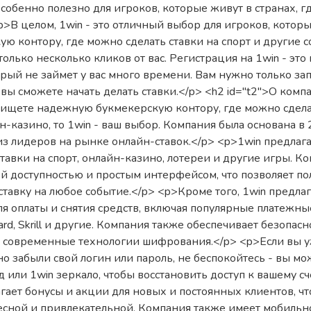
особенно полезно для игроков, которые живут в странах, гд
p>В целом, 1win - это отличный выбор для игроков, котор
 контору, где можно сделать ставки на спорт и другие с
только несколько кликов от вас. Регистрация на 1win - это
рый не займет у вас много времени. Вам нужно только за
вы сможете начать делать ставки.</p> <h2 id="t2">О комп
 ищете надежную букмекерскую контору, где можно сдела
йн-казино, то 1win - ваш выбор. Компания была основана в 
 из лидеров на рынке онлайн-ставок.</p> <p>1win предла
 ставки на спорт, онлайн-казино, лотереи и другие игры. К
й доступностью и простым интерфейсом, что позволяет по
 ставку на любое событие.</p> <p>Кроме того, 1win предлаг
я оплаты и снятия средств, включая популярные платежны
card, Skrill и другие. Компания также обеспечивает безопасн
я современные технологии шифрования.</p> <p>Если вы у
но забыли свой логин или пароль, не беспокойтесь - вы мо
д или 1win зеркало, чтобы восстановить доступ к вашему сч
гает бонусы и акции для новых и постоянных клиентов, чт
есной и привлекательной. Компания также имеет мобильн