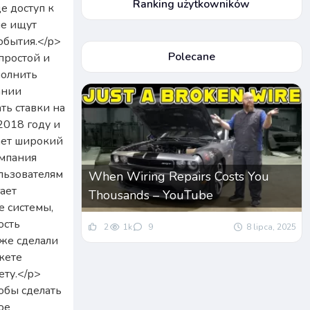
Ranking użytkowników
е доступ к
ые ищут
обытия.</p>
Polecane
 простой и
полнить
ании
ть ставки на
2018 году и
гает широкий
омпания
льзователям
When Wiring Repairs Costs You
ает
Thousands – YouTube
е системы,
ость
2
1k
9
8 lipca, 2025
же сделали
жете
ету.</p>
обы сделать
ое