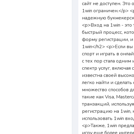
сайт не доступен. Это 
1win ограничен.</p> <
надежную букмекерскую
<p>Вход на 1win - это 
быстрый процесс, кото
форму регистрации, и 
1win</h2> <p>Если вы
спорт и играть в онла
с тех пор стала одним
спектр услуг, включая
известна своей высоко
легко найти и сделать
множество способов дл
такие как Visa, Master
транзакций, использу
регистрацию на 1win, 
использовать 1win вхо
<p>Также, 1win предла
игру еще более интер