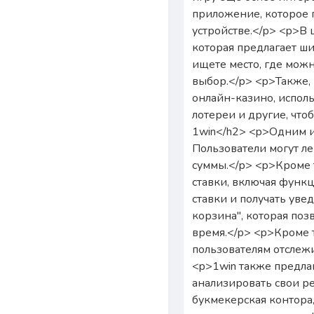
приложение, которое п
устройстве.</p> <p>В 
которая предлагает ши
ищете место, где можно
выбор.</p> <p>Также, в
онлайн-казино, исполь
лотереи и другие, что
1win</h2> <p>Одним из
Пользователи могут ле
суммы.</p> <p>Кроме 
ставки, включая функц
ставки и получать уве
корзина", которая поз
время.</p> <p>Кроме т
пользователям отслеж
<p>1win также предлаг
анализировать свои ре
букмекерская контора