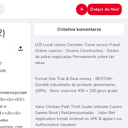
Dołącz do Nas!
2)
Ostatnie komentarze
LCB Local casino Consider: Come across Fraud
Online casinos - Downs Construction
-
Dedos
de póker explicadas Pensamiento sobre las
ideas
?
ize:
Formal Site Trial & Real money - BESTOM -
Société industrielle de produits alimentaires
(SIPA)
-
Bono criancice 450 + 250 giros gratis
Букмекерская
li><li><h3>
а и
Valor Chicken Path Thrill Guide Ultimate Casino
></li><li>
Games Book | Reklámnyomtatás
-
Valor Bet
Application Install Android os APK & apple’s ios
зывы
Authoritative Variation
нтору, где