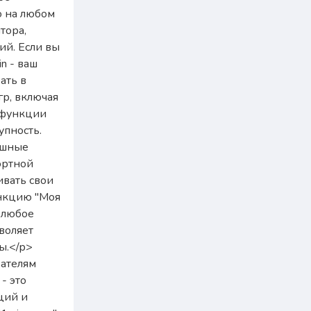
о на любом
тора,
ий. Если вы
n - ваш
ать в
гр, включая
и функции
упность.
ышные
ортной
ивать свои
ункцию "Моя
в любое
воляет
ы.</p>
вателям
- это
ций и