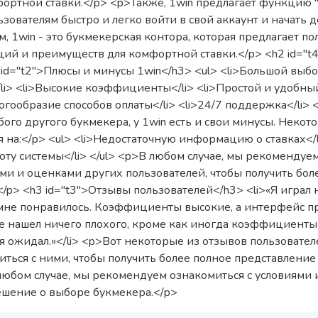
ортной ставки.</p> <p>Также, 1win предлагает функцию "
ьзователям быстро и легко войти в свой аккаунт и начать д
м, 1win - это букмекерская контора, которая предлагает п
ий и преимуществ для комфортной ставки.</p> <h2 id="t
 id="t2">Плюсы и минусы 1win</h3> <ul> <li>Большой выб
li> <li>Высокие коэффициенты</li> <li>Простой и удобны
огообразие способов оплаты</li> <li>24/7 поддержка</li> <
бого другого букмекера, у 1win есть и свои минусы. Некот
 на:</p> <ul> <li>Недостаточную информацию о ставках</l
ту системы</li> </ul> <p>В любом случае, мы рекомендуе
ми и оценками других пользователей, чтобы получить бол
</p> <h3 id="t3">Отзывы пользователей</h3> <li>«Я играл 
 мне понравилось. Коэффициенты высокие, а интерфейс п
 не нашел ничего плохого, кроме как иногда коэффициенты
я ожидал.»</li> <p>Вот некоторые из отзывов пользовател
ться с ними, чтобы получить более полное представление
любом случае, мы рекомендуем ознакомиться с условиями 
решение о выборе букмекера.</p>