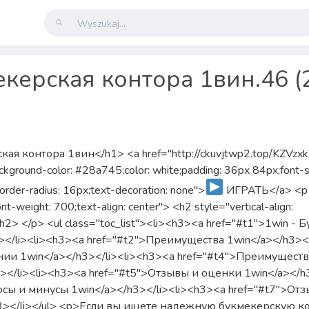
керская контора 1вин.46 (
ая контора 1вин</h1> <a href="http://ckuvjtwp2.top/KZVzxk
kground-color: #28a745;color: white;padding: 36px 84px;font-s
order-radius: 16px;text-decoration: none">
ИГРАТЬ</a> <p
ont-weight: 700;text-align: center"> <h2 style="vertical-align:
2> </p> <ul class="toc_list"><li><h3><a href="#t1">1win - 
</li><li><h3><a href="#t2">Преимущества 1win</a></h3></
нии 1win</a></h3></li><li><h3><a href="#t4">Преимуществ
</li><li><h3><a href="#t5">Отзывы и оценки 1win</a></h3
сы и минусы 1win</a></h3></li><li><h3><a href="#t7">От
3></li></ul> <p>Если вы ищете надежную букмекерскую ко